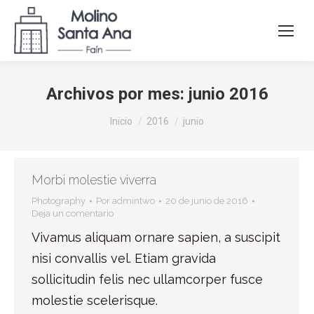
Archivos por mes:
junio 2016
Estás aquí:
Inicio
2016
junio
Morbi molestie viverra
Photography
Por
admintwo
20 de junio de 2016
Deja un comentario
Vivamus aliquam ornare sapien, a suscipit
nisi convallis vel. Etiam gravida
sollicitudin felis nec ullamcorper fusce
molestie scelerisque.